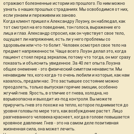
отражают болезненные истории из прошлого. По ним можно
узнать о наших прошлых страданиях. Мы освободимся от них,
если узнаем и переживем их заново.
Когда клиент пришел к Александру Лоуэну, он наблюдал, как
тот смотрел на его поведение, тон голоса, выражение его
лица и глаз. Александр спросил, как он чувствует свое тело,
ощущает ли напряжение, есть ли у него проблемы со
здоровьем или что-то болит. Человек осмотрел свое тело на
предмет напряженности. Чаще всего Лоуэн делал это, когда
пациент стоял перед зеркалом, потому что тогда, он мог сразу
показать и объяснить увиденное. За 40 лет опыта Лоуэна
общее онемение - это физический симптом ненависти. Мы
ненавидим тех, кого когда-то очень любили и которые, как нам
казалось, предали нас. Это застывшее состояние можно
преодолеть, только выпуская горячие эмоции, особенно
жгучий гнев. Ярость, в отличие от гнева, холодна, но
взрывоопасна и выходит из-под контроля. Вы можете
приручить гнев это похоже на тепло, которое поднимается до
уровня головы по мере того, как возбуждение растет. Лицо
разгневанного человека краснеет, когда в голове повышается
кровяное давление. Гнев - это на самом деле позитивная
жизненная сила, она может лечить.