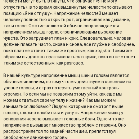
Челюсти могут быть втянуты, что означает «Я не могу
отпустить», в то время как выдвинутые челюсти показывают
позицию «Я не отпущу». Напряжение челюстей мешает
человеку полностью открыть рот, ограничивая как дыхание,
так и голос. Сжатие челюстей обычно сопровождается
напряжением мышц горла, ограничивающим выражение
чувств. Это затрудняет плач и крик. Следовательно, человек
должен плакать часто, снова и снова, все глубже и свободнее,
пока плач не станет таким же простым, как ходьба. Таким же
образом вы должны практиковаться в крике, пока он не станет
таким же естественным, как разговор.
В нашей культуре напряжение мышц шеи и головы является
обычным явлением, потому что мы действуем в основном на
уровне головы, и страх потерять умственный контроль
огромен. Но если мы не позволим этому уйти, как еще мы
можем отдаться своему телу и жизни? Как мы можем
заниматься любовью? Людям, которые не смотрят выше
головы, сложно влюбиться и уснуть. Напряжение мышц у
основания черепа вызывает головные боли. Одно и то же
напряжение вызывает множество проблем с глазами. Оно
распространяется по задней части шеи, препятствуя
свободному движению головы.