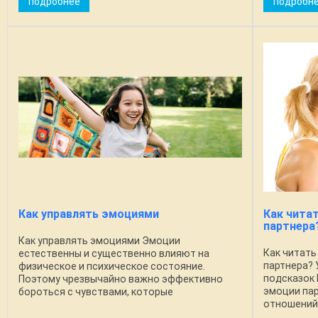
подробнее
подробн
эмоциональ
Как управлять эмоциями
Как чита
партнера
Как управлять эмоциями Эмоции
Как читать
естественны и существенно влияют на
партнера? 
физическое и психическое состояние.
подсказок 
Поэтому чрезвычайно важно эффективно
эмоции пар
бороться с чувствами, которые
отношений,
сопровождают людей каждый день.
адекватное
Существует 8 шагов для распознавания и ...