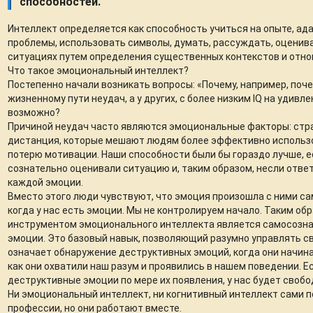
способностей.
Интеллект определяется как способность учиться на опыте, ад
проблемы, использовать символы, думать, рассуждать, оценив
ситуациях путем определения существенных контекстов и отно
Что такое эмоциональный интеллект?
Постепенно начали возникать вопросы: «Почему, например, поч
жизненному пути неудач, а у других, с более низким IQ на удивл
возможно?
Причиной неудач часто являются эмоциональные факторы: страх
дистанция, которые мешают людям более эффективно использ
потерю мотивации. Наши способности были бы гораздо лучше, 
сознательно оценивали ситуацию и, таким образом, несли отве
каждой эмоции.
Вместо этого люди чувствуют, что эмоция произошла с ними са
когда у нас есть эмоции. Мы не контролируем начало. Таким об
инструментом эмоционального интеллекта является самосознан
эмоции. Это базовый навык, позволяющий разумно управлять с
означает обнаружение деструктивных эмоций, когда они начина
как они охватили наш разум и проявились в нашем поведении. 
деструктивные эмоции по мере их появления, у нас будет свобод
Ни эмоциональный интеллект, ни когнитивный интеллект сами по
профессии, но они работают вместе.