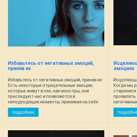
Избавьтесь от негативных эмоций,
Исцеляющ
приняв их
эмоциях
Избавьтесь от негативных эмоций, приняв их
Исцеляюща
Есть некоторые отрицательные эмоции,
Когда мы р
которые живут в нас, как монстры, они
стараемся 
преследуют нас и появляются в
проявлять 
неподходящие моменты, принимая на себя
негативным
вину, страх, гордость, высокомерие и
убеждение,
подробнее
подробн
ревность. Невозможно ...
делают нас 