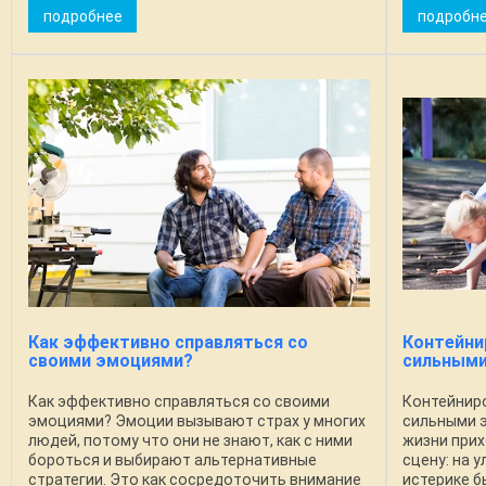
подробнее
подробн
человека на
Как эффективно справляться со
Контейни
своими эмоциями?
сильными
Как эффективно справляться со своими
Контейниро
эмоциями? Эмоции вызывают страх у многих
сильными 
людей, потому что они не знают, как с ними
жизни при
бороться и выбирают альтернативные
сцену: на 
стратегии. Это как сосредоточить внимание
истерике б