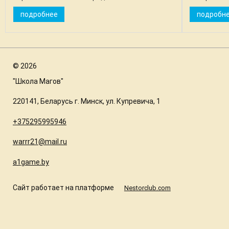
на чем-то другом, чтобы не столкнуться с
справляетс
подробнее
подробн
проблемой. ...
шлепает, ...
©
2026
"Школа Магов"
220141, Беларусь г. Минск, ул. Купревича, 1
+375295995946
warrr21@mail.ru
a1game.by
Сайт работает на платформе
Nestorclub.com