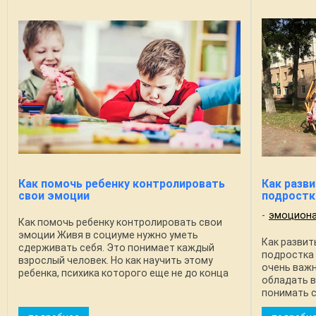
Как помочь ребенку контролировать
Как разв
свои эмоции
подрост
эмоциона
Как помочь ребенку контролировать свои
эмоции Живя в социуме нужно уметь
Как развит
сдерживать себя. Это понимает каждый
подростка
взрослый человек. Но как научить этому
очень важ
ребенка, психика которого еще не до конца
обладать в
сформирована? Главное тут понять, что
понимать с
идеальных людей нет, ...
контролир