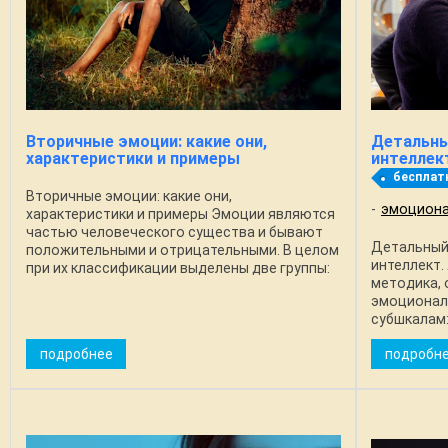
Вторичные эмоции: какие они,
Детальны
характеристики и примеры
интеллек
бесплат
Вторичные эмоции: какие они,
эмоциона
характеристики и примеры Эмоции являются
частью человеческого существа и бывают
Детальный
положительными и отрицательными. В целом
интеллект
при их классификации выделены две группы:
методика,
первичные эмоции и вторичные эмоции.
эмоциональ
Первичные - это те, ...
субшкалам
Способнос
подробнее
подробн
людей и упр