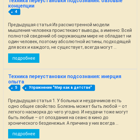
Техника переустановки подсознания: базовые
концепции
4
Предыдущая статья Из рассмотренной модели
мышления человека проистекают выводы, а именно: Всей
полнотой сведений об окружающем мире не обладает ни
один человек, поэтому абсолютной истины, подходящей
для всех и каждого, не существует, всегда могут ...
подробнее
Техника переустановки подсознания: инерция
опыта
5
Упражнение "Мир как в детстве"
Предыдущая статья 1. У больных и неудачников есть
одно общее свойство. Болезнь может быть любой – от
легкого насморка до чего угодно. И неудачи тоже могут
быть любые – от опоздания на сеанс в кино до
хронического безденежья. А причина у них всегда ...
подробнее