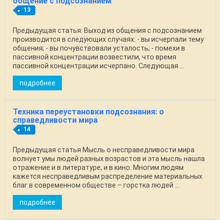
общение с подсознанием
13
Предыдущая статья: Выход из общения с подсознанием
производится в следующих случаях: - вы исчерпали тему
общения; - вы почувствовали усталость; - помехи в
пассивной концентрации возвестили, что время
пассивной концентрации исчерпано. Следующая ...
подробнее
Техника переустановки подсознания: о
справедливости мира
14
Предыдущая статья Мысль о несправедливости мира
волнует умы людей разных возрастов и эта мысль нашла
отражение и в литературе, и в кино. Многим людям
кажется несправедливым распределение материальных
благ в современном обществе – горстка людей ...
подробнее