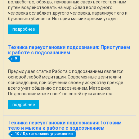
волшебство, обряды, призванные сверхъестественным
путем воздействовать на мир «Злая воля одного
человека ослабляет другого человека, парализует его и
буквально убивает». История магии корнями уходит ...
подробнее
Техника переустановки подсознания: Приступаем
к работе с подсознанием
9
Предыдущая статья Работа с подсознанием является
основой любой медитации. Современные целители и
ясновидящие, при обучении своему искусству прежде
всего учат общению с подсознанием. Методика
Подсознание может всё" по своей сути является
известным с ...
подробнее
Техника переустановки подсознания: Готовим
тело и мысли к работе с подсознанием
10 / Дыхательные упражнения