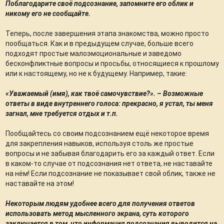
Поблагодарите своё подсознание, запомните его облик и
никому его не сообщайте.
Теперь, после завершения этапа знакомства, можно просто
пообщаться. Как и в предыдущем случае, больше всего
подходят простые малоэмоциональные и заведомо
бесконфликтные вопросы и просьбы, относящиеся к прошлому
или к настоящему, но не к будущему. Например, такие:
«Уважаемый (имя), как твоё самочувствие?». – Возможные
ответы в виде внутреннего голоса: прекрасно, я устал, ты меня
загнал, мне требуется отдых и т.п.
Пообщайтесь со своим подсознанием ещё некоторое время
для закрепления навыков, используя столь же простые
вопросы и не забывая благодарить его за каждый ответ. Если
в каком-то случае от подсознания нет ответа, не наставайте
на нём! Если подсознание не показывает свой облик, также не
наставайте на этом!
Некоторым людям удобнее всего для получения ответов
использовать метод мысленного экрана, суть которого
заключается в том, что информация подсознания выводится на