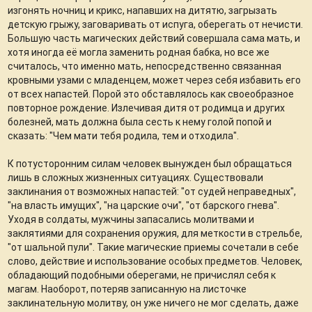
изгонять ночниц и крикс, напавших на дитятю, загрызать
детскую грыжу, заговаривать от испуга, оберегать от нечисти.
Большую часть магических действий совершала сама мать, и
хотя иногда её могла заменить родная бабка, но все же
считалось, что именно мать, непосредственно связанная
кровными узами с младенцем, может через себя избавить его
от всех напастей. Порой это обставлялось как своеобразное
повторное рождение. Излечивая дитя от родимца и других
болезней, мать должна была сесть к нему голой попой и
сказать: "Чем мати тебя родила, тем и отходила".
К потусторонним силам человек вынужден был обращаться
лишь в сложных жизненных ситуациях. Существовали
заклинания от возможных напастей: "от судей неправедных",
"на власть имущих", "на царские очи", "от барского гнева".
Уходя в солдаты, мужчины запасались молитвами и
заклятиями для сохранения оружия, для меткости в стрельбе,
"от шальной пули". Такие магические приемы сочетали в себе
слово, действие и использование особых предметов. Человек,
обладающий подобными оберегами, не причислял себя к
магам. Наоборот, потеряв записанную на листочке
заклинательную молитву, он уже ничего не мог сделать, даже