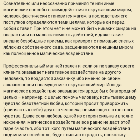
Сознательно или неосознанно применяя те или иные
магические способы взаимодействия с окружающим миром,
человек фактически становится магом, а последствия его
поступков определяются теми целями, которые он перед
собой ставит. При этом нет и не может быть никаких скидок на
возраст или на малозначимость действий, и даже такие
внешне безобидные приёмы, как приворот с помощью спелых
яблок из собственного сада, расцениваются внешним миром
как полноценное магическое воздействие.
Профессиональный маг нейтрален и, если он по заказу своего
клиента оказывает негативное воздействие на другого
человека, то воздастся заказчику, ибо именно он своим
заказом вносит возмущение в окружающий мир. Иногда
магическое воздействие оказывается вроде бы с благородной
целью – например, с целью помочь человеку, испытывающему
чувство безответной любви, который просит приворожить
(привязать к себе) другого человека, не имеющего ответного
чувства. Даже если любовь одной из сторон сильна и вполне
искренняя, магическое воздействие все равно не даст этой
паре счастья, ибо тот, кого путем магического воздействия
подчинили своей воле, будет сильно страдать, поскольку