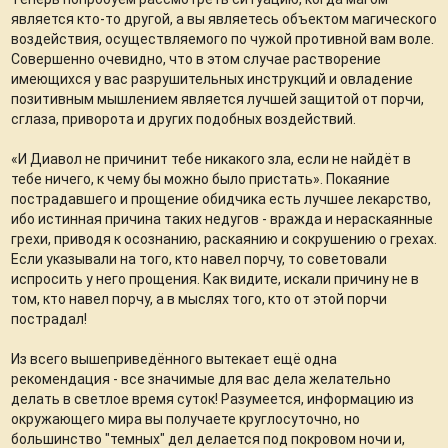
является кто-то другой, а вы являетесь объектом магического
воздействия, осуществляемого по чужой противной вам воле.
Совершенно очевидно, что в этом случае растворение
имеющихся у вас разрушительных инструкций и овладение
позитивным мышлением является лучшей защитой от порчи,
сглаза, приворота и других подобных воздействий.
«И Диавол не причинит тебе никакого зла, если не найдёт в
тебе ничего, к чему бы можно было пристать». Покаяние
пострадавшего и прощение обидчика есть лучшее лекарство,
ибо истинная причина таких недугов - вражда и нераскаянные
грехи, приводя к осознанию, раскаянию и сокрушению о грехах.
Если указывали на того, кто навел порчу, то советовали
испросить у него прощения. Как видите, искали причину не в
том, кто навел порчу, а в мыслях того, кто от этой порчи
пострадал!
Из всего вышеприведённого вытекает ещё одна
рекомендация - все значимые для вас дела желательно
делать в светлое время суток! Разумеется, информацию из
окружающего мира вы получаете круглосуточно, но
большинство "темных" дел делается под покровом ночи и,