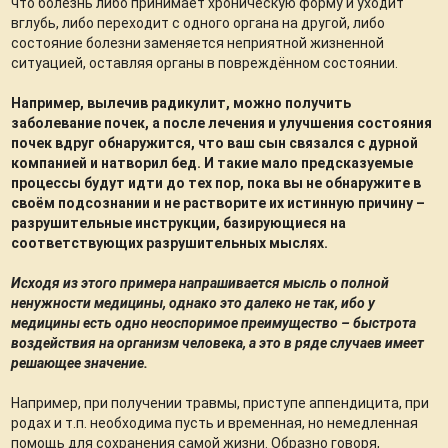
что болезнь либо принимает хроническую форму и уходит
вглубь, либо переходит с одного органа на другой, либо
состояние болезни заменяется неприятной жизненной
ситуацией, оставляя органы в повреждённом состоянии.
Например, вылечив радикулит, можно получить
заболевание почек, а после лечения и улучшения состояния
почек вдруг обнаружится, что ваш сын связался с дурной
компанией и натворил бед. И такие мало предсказуемые
процессы будут идти до тех пор, пока вы не обнаружите в
своём подсознании и не растворите их истинную причину –
разрушительные инструкции, базирующиеся на
соответствующих разрушительных мыслях.
Исходя из этого примера напрашивается мысль о полной
ненужности медицины, однако это далеко не так, ибо у
медицины есть одно неоспоримое преимущество – быстрота
воздействия на организм человека, а это в ряде случаев имеет
решающее значение.
Например, при получении травмы, приступе аппендицита, при
родах и т.п. необходима пусть и временная, но немедленная
помощь для сохранения самой жизни. Образно говоря,