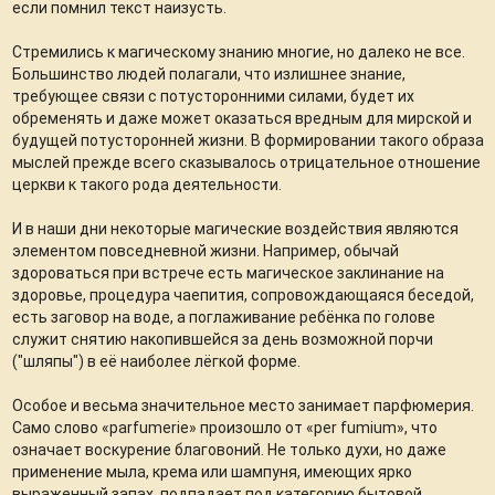
если помнил текст наизусть.
Стремились к магическому знанию многие, но далеко не все.
Большинство людей полагали, что излишнее знание,
требующее связи с потусторонними силами, будет их
обременять и даже может оказаться вредным для мирской и
будущей потусторонней жизни. В формировании такого образа
мыслей прежде всего сказывалось отрицательное отношение
церкви к такого рода деятельности.
И в наши дни некоторые магические воздействия являются
элементом повседневной жизни. Например, обычай
здороваться при встрече есть магическое заклинание на
здоровье, процедура чаепития, сопровождающаяся беседой,
есть заговор на воде, а поглаживание ребёнка по голове
служит снятию накопившейся за день возможной порчи
("шляпы") в её наиболее лёгкой форме.
Особое и весьма значительное место занимает парфюмерия.
Само слово «parfumerie» произошло от «per fumium», что
означает воскурение благовоний. Не только духи, но даже
применение мыла, крема или шампуня, имеющих ярко
выраженный запах, подпадает под категорию бытовой