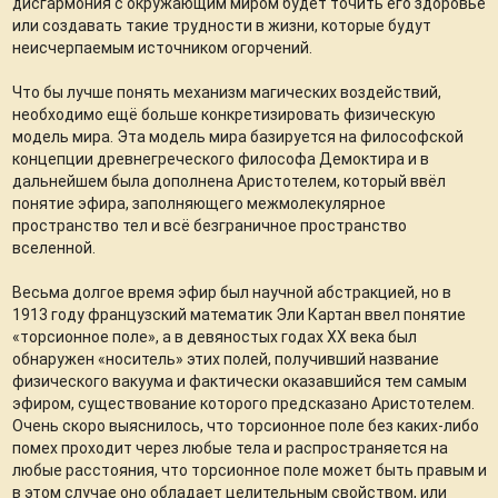
дисгармония с окружающим миром будет точить его здоровье
или создавать такие трудности в жизни, которые будут
неисчерпаемым источником огорчений.
Что бы лучше понять механизм магических воздействий,
необходимо ещё больше конкретизировать физическую
модель мира. Эта модель мира базируется на философской
концепции древнегреческого философа Демоктира и в
дальнейшем была дополнена Аристотелем, который ввёл
понятие эфира, заполняющего межмолекулярное
пространство тел и всё безграничное пространство
вселенной.
Весьма долгое время эфир был научной абстракцией, но в
1913 году французский математик Эли Картан ввел понятие
«торсионное поле», а в девяностых годах ХХ века был
обнаружен «носитель» этих полей, получивший название
физического вакуума и фактически оказавшийся тем самым
эфиром, существование которого предсказано Аристотелем.
Очень скоро выяснилось, что торсионное поле без каких-либо
помех проходит через любые тела и распространяется на
любые расстояния, что торсионное поле может быть правым и
в этом случае оно обладает целительным свойством, или