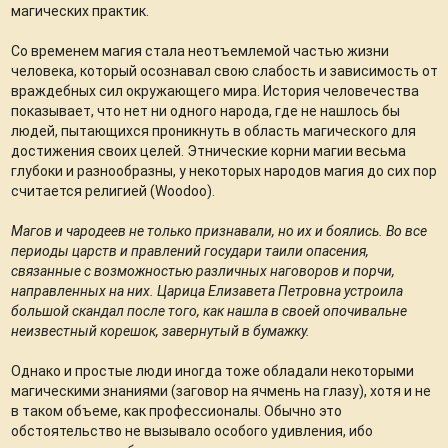
магических практик.
Со временем магия стала неотъемлемой частью жизни
человека, который осознавал свою слабость и зависимость от
враждебных сил окружающего мира. История человечества
показывает, что нет ни одного народа, где не нашлось бы
людей, пытающихся проникнуть в область магического для
достижения своих целей. Этнические корни магии весьма
глубоки и разнообразны, у некоторых народов магия до сих пор
считается религией (Woodoo).
Магов и чародеев не только признавали, но их и боялись. Во все
периоды царств и правлений государи таили опасения,
связанные с возможностью различных наговоров и порчи,
направленных на них. Царица Елизавета Петровна устроила
большой скандал после того, как нашла в своей опочивальне
неизвестный корешок, завернутый в бумажку.
Однако и простые люди иногда тоже обладали некоторыми
магическими знаниями (заговор на ячмень на глазу), хотя и не
в таком объеме, как профессионалы. Обычно это
обстоятельство не вызывало особого удивления, ибо