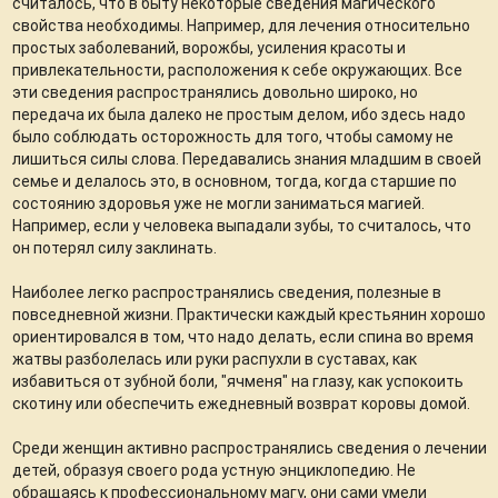
считалось, что в быту некоторые сведения магического
свойства необходимы. Например, для лечения относительно
простых заболеваний, ворожбы, усиления красоты и
привлекательности, расположения к себе окружающих. Все
эти сведения распространялись довольно широко, но
передача их была далеко не простым делом, ибо здесь надо
было соблюдать осторожность для того, чтобы самому не
лишиться силы слова. Передавались знания младшим в своей
семье и делалось это, в основном, тогда, когда старшие по
состоянию здоровья уже не могли заниматься магией.
Например, если у человека выпадали зубы, то считалось, что
он потерял силу заклинать.
Наиболее легко распространялись сведения, полезные в
повседневной жизни. Практически каждый крестьянин хорошо
ориентировался в том, что надо делать, если спина во время
жатвы разболелась или руки распухли в суставах, как
избавиться от зубной боли, "ячменя" на глазу, как успокоить
скотину или обеспечить ежедневный возврат коровы домой.
Среди женщин активно распространялись сведения о лечении
детей, образуя своего рода устную энциклопедию. Не
обращаясь к профессиональному магу, они сами умели