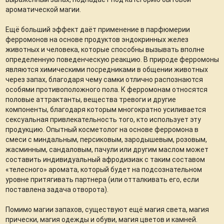
ароматической магии.
Ещё больший эффект даёт применение в парфюмерии
ферромонов на основе продуктов эндокринных желез
животных и человека, которые способны вызывать вполне
определенную поведенческую реакцию. В природе ферромоны
являются химическими посредниками в общении животных
через запах, благодаря чему самки отлично распознаются
особями противоположного пола. К ферромонам относятся
половые аттрактанты, вещества тревоги и другие
компоненты, благодаря которым многократно усиливается
сексуальная привлекательность того, кто использует эту
продукцию. Опытный косметолог на основе ферромона в
смеси с миндальным, персиковым, зародышевым, розовым,
жасминным, сандаловым, пачули или другим маслом может
составить индивидуальный афродизиак с таким составом
«телесного» аромата, который будет на подсознательном
уровне притягивать партнера (или отталкивать его, если
поставлена задача отворота).
Помимо магии запахов, существуют ещё магия света, магия
прически, магия одежды и обуви, магия цветов и камней.