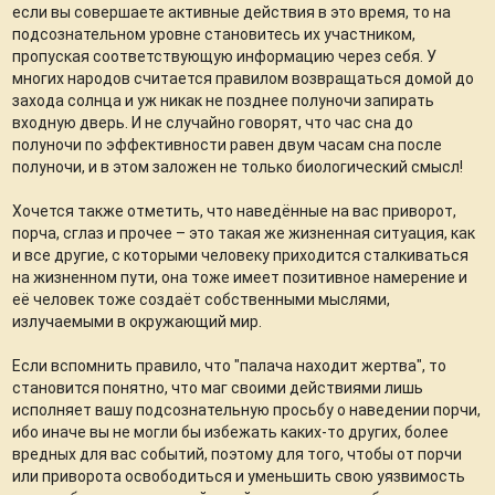
если вы совершаете активные действия в это время, то на
подсознательном уровне становитесь их участником,
пропуская соответствующую информацию через себя. У
многих народов считается правилом возвращаться домой до
захода солнца и уж никак не позднее полуночи запирать
входную дверь. И не случайно говорят, что час сна до
полуночи по эффективности равен двум часам сна после
полуночи, и в этом заложен не только биологический смысл!
Хочется также отметить, что наведённые на вас приворот,
порча, сглаз и прочее – это такая же жизненная ситуация, как
и все другие, с которыми человеку приходится сталкиваться
на жизненном пути, она тоже имеет позитивное намерение и
её человек тоже создаёт собственными мыслями,
излучаемыми в окружающий мир.
Если вспомнить правило, что "палача находит жертва", то
становится понятно, что маг своими действиями лишь
исполняет вашу подсознательную просьбу о наведении порчи,
ибо иначе вы не могли бы избежать каких-то других, более
вредных для вас событий, поэтому для того, чтобы от порчи
или приворота освободиться и уменьшить свою уязвимость