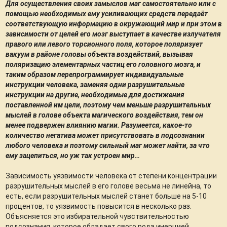
Для осуществления своих замыслов маг самостоятельно или с
помощью необходимых ему усиливающих средств передаёт
соответствующую информацию в окружающий мир и при этом в
зависимости от целей его мозг выступает в качестве излучателя
правого или левого торсионного поля, которое поляризует
вакуум в районе головы объекта воздействий, вызывая
поляризацию элементарных частиц его головного мозга, и
таким образом перепрограммирует индивидуальные
инструкции человека, заменяя одни разрушительные
инструкции на другие, необходимые для достижения
поставленной им цели, поэтому чем меньше разрушительных
мыслей в голове объекта магического воздействия, тем он
менее подвержен влиянию магии. Разумеется, какое-то
количество негатива может присутствовать в подсознании
любого человека и поэтому сильный маг может найти, за что
ему зацепиться, но уж так устроен мир…
Зависимость уязвимости человека от степени концентрации
разрушительных мыслей в его голове весьма не линейна, то
есть, если разрушительных мыслей станет больше на 5-10
процентов, то уязвимость повысится в несколько раз.
Объясняется это избирательной чувствительностью
подсознания, которое обладает свого рода инерцией