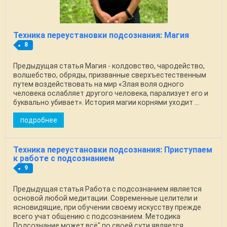
Техника переустановки подсознания: Магия
8
Предыдущая статья Магия - колдовство, чародейство,
волшебство, обряды, призванные сверхъестественным
путем воздействовать на мир «Злая воля одного
человека ослабляет другого человека, парализует его и
буквально убивает». История магии корнями уходит ...
подробнее
Техника переустановки подсознания: Приступаем
к работе с подсознанием
9
Предыдущая статья Работа с подсознанием является
основой любой медитации. Современные целители и
ясновидящие, при обучении своему искусству прежде
всего учат общению с подсознанием. Методика
Подсознание может всё" по своей сути является