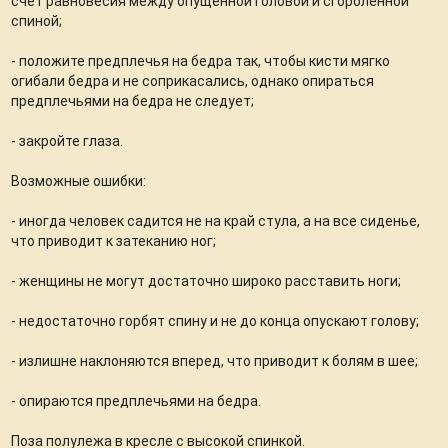
счет равновесия между опущенной головой и сгорбленной
спиной;
- положите предплечья на бедра так, чтобы кисти мягко
огибали бедра и не соприкасались, однако опираться
предплечьями на бедра не следует;
- закройте глаза.
Возможные ошибки:
- иногда человек садится не на край стула, а на все сиденье,
что приводит к затеканию ног;
- женщины не могут достаточно широко расставить ноги;
- недостаточно горбят спину и не до конца опускают голову;
- излишне наклоняются вперед, что приводит к болям в шее;
- опираются предплечьями на бедра.
Поза полулежа в кресле с высокой спинкой.