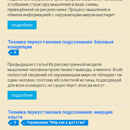
отобразив структуру мышления в виде схемы,
приведённой на рисунке ниже. Процесс мышления и
обмена информацией с окружающим миром выглядит
так: ...
подробнее
Техника переустановки подсознания: базовые
концепции
4
Предыдущая статья Из рассмотренной модели
мышления человека проистекают выводы, а именно: Всей
полнотой сведений об окружающем мире не обладает ни
один человек, поэтому абсолютной истины, подходящей
для всех и каждого, не существует, всегда могут ...
подробнее
Техника переустановки подсознания: инерция
опыта
5
Упражнение "Мир как в детстве"