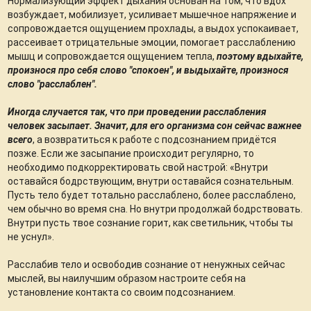
Нормализующий эффект дыхания основан на том, что вдох
возбуждает, мобилизует, усиливает мышечное напряжение и
сопровождается ощущением прохлады, а выдох успокаивает,
рассеивает отрицательные эмоции, помогает расслаблению
мышц и сопровождается ощущением тепла,
поэтому вдыхайте,
произнося про себя слово "спокоен", и выдыхайте, произнося
слово "расслаблен".
Иногда случается так, что при проведении расслабления
человек засыпает. Значит, для его организма сон сейчас важнее
всего
, а возвратиться к работе с подсознанием придётся
позже. Если же засыпание происходит регулярно, то
необходимо подкорректировать свой настрой: «Внутри
оставайся бодрствующим, внутри оставайся сознательным.
Пусть тело будет тотально расслаблено, более расслаблено,
чем обычно во время сна. Но внутри продолжай бодрствовать.
Внутри пусть твое сознание горит, как светильник, чтобы ты
не уснул».
Расслабив тело и освободив сознание от ненужных сейчас
мыслей, вы наилучшим образом настроите себя на
установление контакта со своим подсознанием.