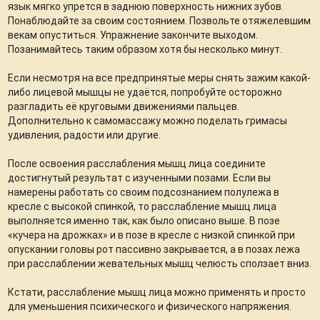
язык мягко упрется в заднюю поверхность нижних зубов.
Понаблюдайте за своим состоянием. Позвольте отяжелевшим
векам опуститься. Упражнение закончите выходом.
Позанимайтесь таким образом хотя бы несколько минут.
Если несмотря на все предпринятые меры снять зажим какой-
либо лицевой мышцы не удаётся, попробуйте осторожно
разгладить её круговыми движениями пальцев.
Дополнительно к самомассажу можно поделать гримасы
удивления, радости или другие.
После освоения расслабления мышц лица соедините
достигнутый результат с изученными позами. Если вы
намерены работать со своим подсознанием полулежа в
кресле с высокой спинкой, то расслабление мышц лица
выполняется именно так, как было описано выше. В позе
«кучера на дрожках» и в позе в кресле с низкой спинкой при
опускании головы рот пассивно закрывается, а в позах лежа
при расслаблении жевательных мышц челюсть сползает вниз.
Кстати, расслабление мышц лица можно применять и просто
для уменьшения психического и физического напряжения.