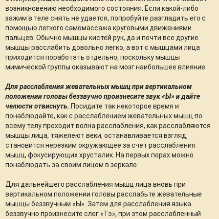
возникновению необходимого состояния. Если какой-либо
зажим в теле снять не удается, попробуйте разгладить его с
помощью легкого самомассажа круговыми движениями
пальцев. Обычно мышцы кистей рук, да и почти все другие
мышцы расслабить довольно легко, а вот с мышцами лица
приходится поработать отдельно, поскольку мышцы
мимической группы оказывают на мозг наибольшее влияние.
Для расслабления жевательных мышц при вертикальном
положении головы беззвучно произнесите звук «Ы» и дайте
челюсти отвиснуть.
Посидите так некоторое время и
понаблюдайте, как с расслаблением жевательных мышц по
всему телу проходит волна расслабления, как расслабляются
мышцы лица, тяжелеют веки, останавливается взгляд,
становится нерезким окружающее за счет расслабления
мышц, фокусирующих хрусталик. На первых порах можно
понаблюдать за своим лицом в зеркало.
Для дальнейшего расслабления мышц лица вновь при
вертикальном положении головы расслабьте жевательные
мышцы беззвучным «Ы». Затем для расслабления языка
беззвучно произнесите слог «Тэ», при этом расслабленный