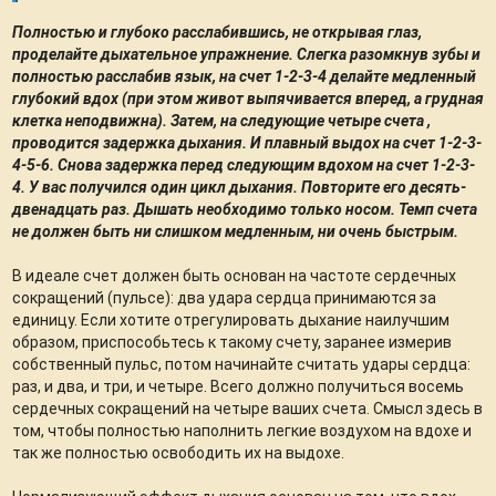
Полностью и глубоко расслабившись, не открывая глаз,
проделайте дыхательное упражнение. Слегка разомкнув зубы и
полностью расслабив язык, на счет 1-2-3-4 делайте медленный
глубокий вдох (при этом живот выпячивается вперед, а грудная
клетка неподвижна). Затем, на следующие четыре счета ,
проводится задержка дыхания. И плавный выдох на счет 1-2-3-
4-5-6. Снова задержка перед следующим вдохом на счет 1-2-3-
4. У вас получился один цикл дыхания. Повторите его десять-
двенадцать раз. Дышать необходимо только носом. Темп счета
не должен быть ни слишком медленным, ни очень быстрым.
В идеале счет должен быть основан на частоте сердечных
сокращений (пульсе): два удара сердца принимаются за
единицу. Если хотите отрегулировать дыхание наилучшим
образом, приспособьтесь к такому счету, заранее измерив
собственный пульс, потом начинайте считать удары сердца:
раз, и два, и три, и четыре. Всего должно получиться восемь
сердечных сокращений на четыре ваших счета. Смысл здесь в
том, чтобы полностью наполнить легкие воздухом на вдохе и
так же полностью освободить их на выдохе.