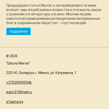
Предыдущая статья Мысль о несправедливости мира
волнует умы людей разных возрастов и эта мысль нашла
отражение и в литературе, и в кино. Многим людям
кажется несправедливым распределение материальных
благ в современном обществе – горстка людей ...
подробнее
©
2026
"Школа Магов"
220141, Беларусь г. Минск, ул. Купревича, 1
+375295995946
warrr21@mail.ru
a1game.by