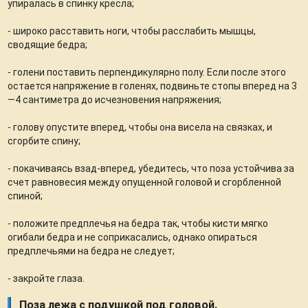
упиралась в спинку кресла;
- широко расставить ноги, чтобы расслабить мышцы,
сводящие бедра;
- голени поставить перпендикулярно полу. Если после этого
остается напряжение в голенях, подвиньте стопы вперед на 3
—4 сантиметра до исчезновения напряжения;
- голову опустите вперед, чтобы она висела на связках, и
сгорбите спину;
- покачиваясь взад-вперед, убедитесь, что поза устойчива за
счет равновесия между опущенной головой и сгорбленной
спиной;
- положите предплечья на бедра так, чтобы кисти мягко
огибали бедра и не соприкасались, однако опираться
предплечьями на бедра не следует;
- закройте глаза.
Поза лежа с подушкой под головой.