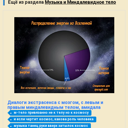
Ещё из раздела
Музыка и Миндалевидное тело
Диалоги экстрасенса с мозгом, с левым и
правым миндалевидным телом, амидала
м-тело привязанно не к телу но к космосу
и если чертит космос, какова роль человека
музыка танец руки вверх затылок космос