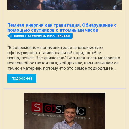
Темная энергия как гравитация. Обнаружение с
помощью спутников с атомными часов
ванна с ксеноном, расстановки
"В современном понимании расстановок можно
сформулировать универсальный порядок: «Все
принадлежат. Всё движется»" Большая часть материи во
вселенной остается загадкой для нас, и мы называем ее
темной материей, потому что это самое подходящее ...
подробнее