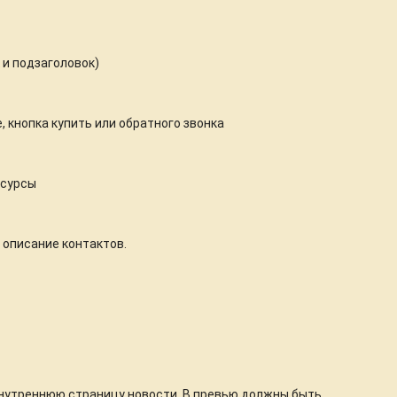
 и подзаголовок)
, кнопка купить или обратного звонка
есурсы
 описание контактов.
внутреннюю страницу новости. В превью должны быть