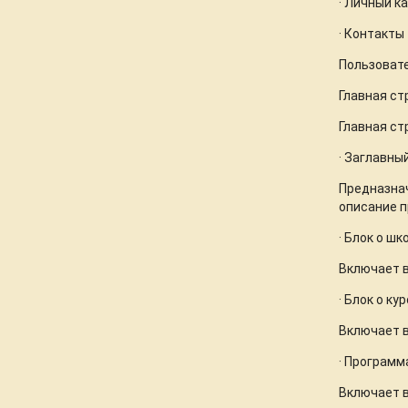
· Личный к
· Контакты
Пользоват
Главная ст
Главная ст
· Заглавны
Предназнач
описание п
· Блок о шк
Включает в
· Блок о ку
Включает в
· Программ
Включает в