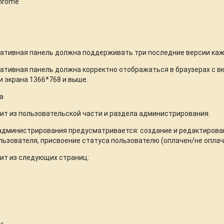
Chrome
тивная панель должна поддерживать три последние версии кажд
тивная панель должна корректно отображаться в браузерах с вкл
 экрана 1366*768 и выше.
а
ит из пользовательской части и раздела администрирования.
администрирования предусматривается: создание и редактирован
ользователя, присвоение статуса пользователю (оплачен/не оплач
ит из следующих страниц: