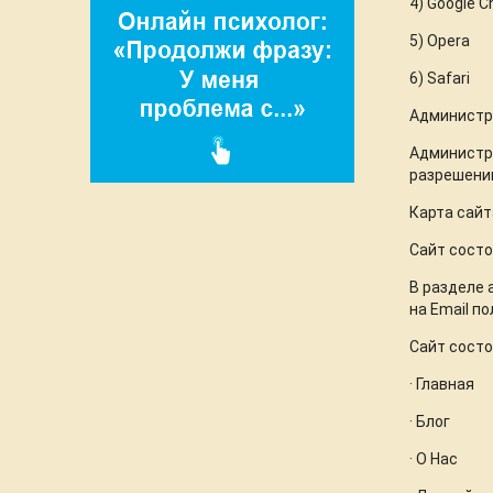
4)
Google 
5)
Opera
6)
Safari
Администра
Администра
разрешении
Карта сайт
Сайт состо
В разделе 
на Email п
Сайт состо
· Главная
· Блог
· О Нас