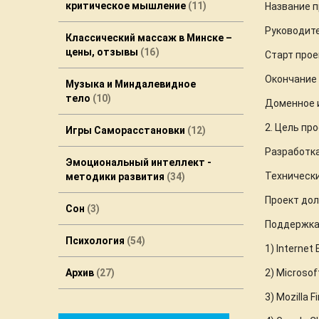
критическое мышление
11
Название п
Руководите
Классический массаж в Минске –
цены, отзывы
16
Старт прое
Окончание 
Музыка и Миндалевидное
тело
10
Доменное 
2. Цель пр
Игры Саморасстановки
12
Разработка
Эмоциональный интеллект -
Технически
методики развития
34
Проект дол
Сон
3
Поддержка
Психология
54
1)
Internet 
Архив
27
2)
Microsof
3)
Mozilla F