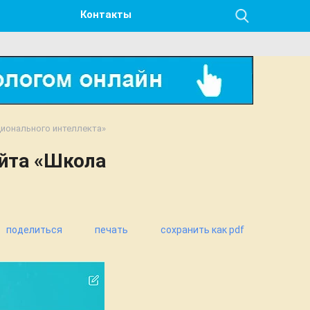
Контакты
ционального интеллекта»
айта «Школа
поделиться
печать
сохранить как pdf