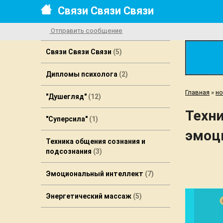
Связи Связи Связи
Отправить сообщение
Связи Связи Связи
5
Дипломы психолога
2
Главная
»
но
"Душегляд"
12
Техни
"Cуперcила"
1
эмоц
Техника общения сознания и
подсознания
3
Эмоциональный интеллект
7
Энергетический массаж
5