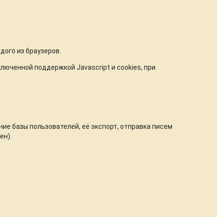
ого из браузеров.
юченной поддержкой Javascrіpt и cookіes, при
ие базы пользователей, её экспорт, отправка писем
ен).