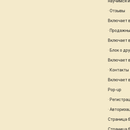
научимся и
· Отзывы
Включает в
· Продажны
Включает в
· Блок о д
Включает в
· Контакты
Включает в
Pop-up
· Регистрац
· Авторизац
Страница 
Страница б