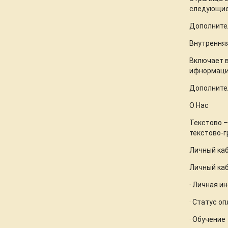
следующие 
Дополнител
Внутренняя
Включает в
ифнормация
Дополнител
О Нас
Текстово –
текстово-г
Личный ка
Личный каб
· Личная 
· Статус о
· Обучение