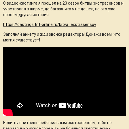
С видео-кастинга я прошел на 23 сезон битвы экстрасенсов и
участвовал в ширме, до багажника я не дошел, но это уже
совсем другая история
https://castings.tnt-online.ru/bitva_exstrasensov
Заполняй анкету и жди звонка редактора! Докажи всем, что
магия существует!
Если ты считаешь себя сильным экстрасенсом, тебе не
безразлично чужое горе и ты не боишься скептических