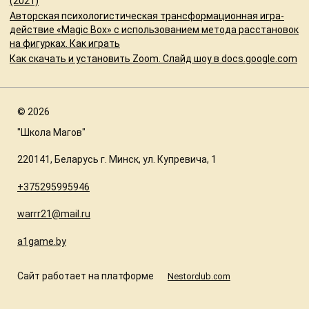
(2021)
Авторская психологистическая трансформационная игра-
действие «Magic Box» с использованием метода расстановок
на фигурках. Как играть
Как скачать и установить Zoom. Слайд шоу в docs.google.com
©
2026
"Школа Магов"
220141, Беларусь г. Минск, ул. Купревича, 1
+375295995946
warrr21@mail.ru
a1game.by
Сайт работает на платформе
Nestorclub.com