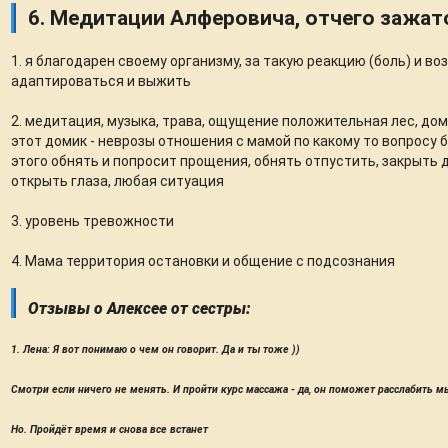
6. Медитации Алферовича, отчего зажато
1. я благодарен своему организму, за такую реакцию (боль) и в
адаптироваться и выжить
2. медитация, музыка, трава, ощущение положительная лес, дом
этот домик - неврозы отношения с мамой по какому то вопросу 
этого обнять и попросит прощения, обнять отпустить, закрыть д
открыть глаза, любая ситуация
3. уровень тревожности
4. Мама территория остановки и общение с подсознания
Отзывы о Алексее от сестры:
1. Лена: Я вот понимаю о чем он говорит. Да и ты тоже ))
Смотри если ничего не менять. И пройти курс массажа - да, он поможет расслабить 
Но. Пройдёт время и снова все встанет