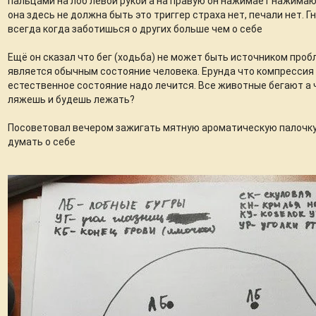
пальцами на лоб левой рукой а на правую он нажимает нажимаю
она здесь не должна быть это триггер страха нет, печали нет. Г
всегда когда заботишься о других больше чем о себе
Ещё он сказал что бег (ходьба) не может быть источником проб
является обычным состояние человека. Ерунда что компрессия 
естественное состояние надо лечится. Все животные бегают а 
ляжешь и будешь лежать?
Посоветовал вечером зажигать мятную ароматическую палочку 
думать о себе