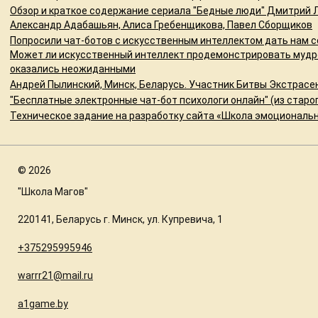
Обзор и краткое содержание сериала "Бедные люди" Дмитрий Л
Александр Адабашьян, Алиса Гребенщикова, Павел Сборщиков
Попросили чат-ботов с искусственным интеллектом дать нам с
Может ли искусственный интеллект продемонстрировать мудр
оказались неожиданными
Андрей Пылинский, Минск, Беларусь. Участник Битвы Экстрасе
"Бесплатные электронные чат-бот психологи онлайн" (из старо
Техническое задание на разработку сайта «Школа эмоциональн
©
2026
"Школа Магов"
220141, Беларусь г. Минск, ул. Купревича, 1
+375295995946
warrr21@mail.ru
a1game.by