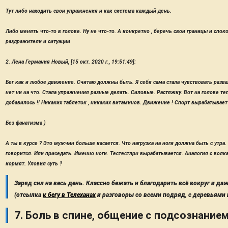
Тут либо находить свои упражнения и как система каждый день.
Либо менять что-то в голове. Ну не что-то. А конкретно , беречь свои границы и спо
раздражители и ситуации
2. Лена Германия Новый, [15 окт. 2020 г., 19:51:49]:
Бег как и любое движение. Считаю должны быть. Я себя сама стала чувствовать разва
нет ни на что. Стала упражнения разные делать. Силовые. Растяжку. Вот на голове теп
добавилось !! Никаких таблеток , никаких витаминов. Движение ! Спорт вырабатывае
Без фанатизма )
А ты в курсе ? Это мужчин больше касается. Что нагрузка на ноги должна быть с утра
говорится. Или приседать. Именно ноги. Тестестлрн вырабатывается. Аналогия с волка
кормят. Уловил суть ?
Заряд сил на весь день. Классно бежать и благодарить всё вокруг и да
(отсылка
к бегу в Телеханах
и разговоры со всеми подряд, с деревьями
7. Боль в спине, общение с подсознанием