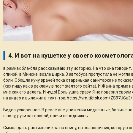
4. И вот на кушетке у своего косметолог
в рамках бла-бла рассказываю эту историю. На что она говорит, 
спиной, в Минске, возле цирка, 3 автобуса пропустила не могла 
боли. Обошла кучу врачей пока старенькая санитарка не показ
(хах пишу как в рекламу в пост жёлтого сайта). И Жанна прямо 
мне как его делать. И чудо! Боль ушла сразу. Я не поверил своим
на видео и выложил в тикт-ток:
https://vm.tiktok.com/ZS97UGu3/
Видео ускоренное. В реале все движения медленные, больше на 
с полу, руки за головой, плечи неподвижны.
Смысл дать растяжение на на спину, на позвоночник, которую о