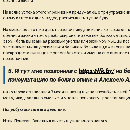
обычной жизни.
На волне успеха этого упражнения придумал еще три упражнени
сниму их все в одном видео, расписывать тут не буду.
Но смысл всё тот же дать позвоночнику движение которые он н
обычной жизни что-бы разблокировать зажатые болью мышцы, а
этом - боль вызванная разовым уколом или зажимом мышцы поз
заставляет мышцу сжиматься больше и больше и даже когда в
прекращается мышца не расслабляется и именно она вызывает 
позвоночник.
5. И тут мне позвонили с
https://lfk.by/
на б
консультацию по боли в спине к Алексею 
на которую с записался 3 месяца назад и успел позабыть о ней.
методики, довольно смелые, и мне как психологу - расстановщик
Попробую описать его действия.
Итак. Приехал. Заполнил анкету и узнал много нового.