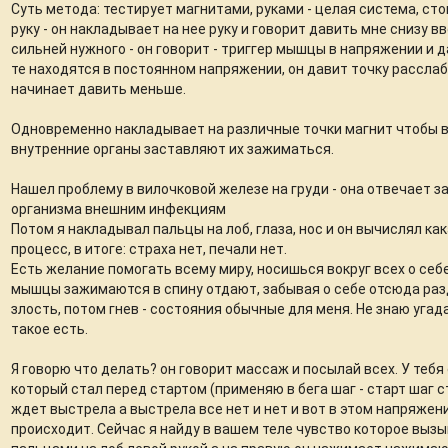
Суть метода: тестирует магнитами, руками - целая система, с
руку - он накладывает на нее руку и говорит давить мне снизу вв
сильней нужного - он говорит - триггер мышцы в напряжении и д
те находятся в постоянном напряжении, он давит точку рассла
начинает давить меньше.
Одновременно накладывает на различные точки магнит чтобы 
внутренние органы заставляют их зажиматься.
Нашел проблему в вилочковой железе на груди - она отвечает з
организма внешним инфекциям
Потом я накладывал пальцы на лоб, глаза, нос и он вычислял ка
процесс, в итоге: страха нет, печали нет.
Есть желание помогать всему миру, носишься вокруг всех о себ
мышцы зажимаются в спину отдают, забывая о себе отсюда ра
злость, потом гнев - состояния обычные для меня. Не знаю угад
такое есть.
Я говорю что делать? он говорит массаж и посылай всех. У теб
который стал перед стартом (применяю в бега шаг - старт шаг с
ждет выстрела а выстрела все нет и нет и вот в этом напряжен
происходит. Сейчас я найду в вашем теле чувство которое вызы