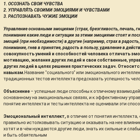
1. ОСОЗНАТЬ СВОИ ЧУВСТВА
2. УПРАВЛЯ́ТЬ СВОИМИ ЭМОЦИЯМИ И ЧУВСТВАМИ
3. РАСПОЗНАВАТЬ ЧУЖИЕ ЭМОЦИИ
Управление основными эмоциями (страх, брезгливость, печаль, гне
понимание какие люди и ситуации за этими эмоциями стоят и п
эмоций (при необходимости) в другие (например, страх в радость,
понимание, гнев в принятие, радость в пользу, удивление в действ
совокупность умений и способностей человека отличать эмо
мотивацию, желания других людей и свои собственные, упр
других людей в целях решения практических задач. Относит
навыкам.
Название "социального" или эмоционального интелле
традиционных тестов интеллекта предсказать успешность челов
Объяснение
– успешные люди способны к отличному взаимодей
основанному на эмоциональных связях, и к эффективному упра
понятие интеллекта и тесты интеллекта не оценивали эти спос
Эмоциональный интеллект,
в отличие от понятия интеллекта,
правильно истолковывать ситуацию и оказывать на нее влияние
хотят и в чём нуждаются другие люди, знать их сильные и слаб
и быть обаятельным