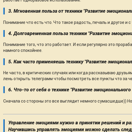
3. Мгновенная польза от техники "Развитие эмоционал
Понимание что есть что. Что такое радость, печаль и другое и с
4. Долговременная польза техники "Развитие эмоциона
Понимание того, что это работает. И если регулярно это прора
намного спокойнее.
5. Как часто применяешь технику "Развитие эмоционал
Не часто, в критических случаях или когда рассказываю друзьям
лень открыть телеграмм чтобы посмотреть все пункты что за че
6. Что-то от себя о технике "Развитие эмоционального
Сначала со стороны это все выглядит немного сумасшедше)) Но
Управление эмоциями нужно в принятии решений и р
Научившись управлять эмоциями можно сделать след