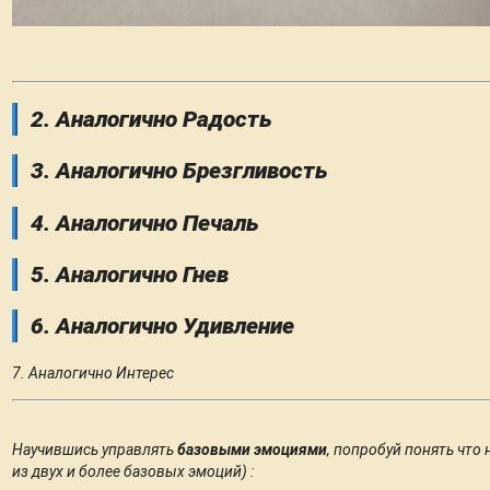
2. Аналогично Радость
3. Аналогично Брезгливость
4. Аналогично Печаль
5. Аналогично Гнев
6. Аналогично Удивление
7. Аналогично Интерес
Научившись управлять
базовыми эмоциями
, попробуй понять что 
из двух и более базовых эмоций) :