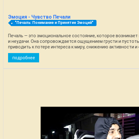
Эмоция - Чувство Печали
"Печаль: Понимание и Принятие Эмоций"
Печаль — это эмоциональное состояние, которое возникает 
и неудачи. Она сопровождается ощущением грусти и пустот
приводить к потере интереса к миру, снижению активности и 
подробнее