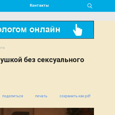
Контакты
ыта
вушкой без сексуального
поделиться
печать
сохранить как pdf