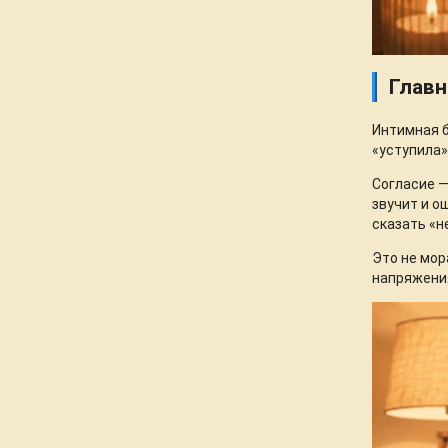
Главн
Интимная б
«уступила»
Согласие —
звучит и о
сказать «н
Это не мор
напряжения