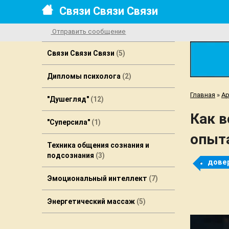
Связи Связи Связи
Отправить сообщение
Связи Связи Связи
5
Дипломы психолога
2
Главная
»
Ар
"Душегляд"
12
Как в
"Cуперcила"
1
опыт
Техника общения сознания и
подсознания
3
довер
Эмоциональный интеллект
7
Энергетический массаж
5