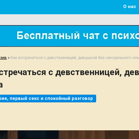
О нас
хив
»
Как встречаться с девственницей, девушкой без сексуального оп
стречаться с девственницей, де
а
ие, первый секс и спокойный разговор