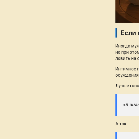
Если 
Иногда муж
но при это
ловить на 
Интимное п
осуждения,
Лучше гово
«Я зна
А так: