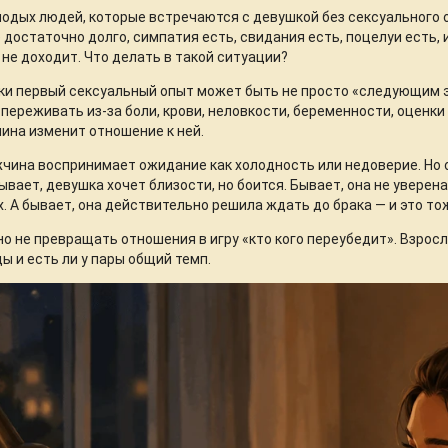
одых людей, которые встречаются с девушкой без сексуального о
 достаточно долго, симпатия есть, свидания есть, поцелуи есть, 
 не доходит. Что делать в такой ситуации?
и первый сексуальный опыт может быть не просто «следующим 
переживать из-за боли, крови, неловкости, беременности, оценки 
ина изменит отношение к ней.
чина воспринимает ожидание как холодность или недоверие. Но о
ывает, девушка хочет близости, но боится. Бывает, она не уверена
х. А бывает, она действительно решила ждать до брака — и это то
о не превращать отношения в игру «кто кого переубедит». Взрослы
цы и есть ли у пары общий темп.