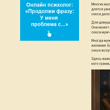
Многих мол
длятся уже
секса дело
Для девушк
Она может 
секса мужч
Иногда муж
желания. Б
сексе вслу
Здесь важн
кого грани