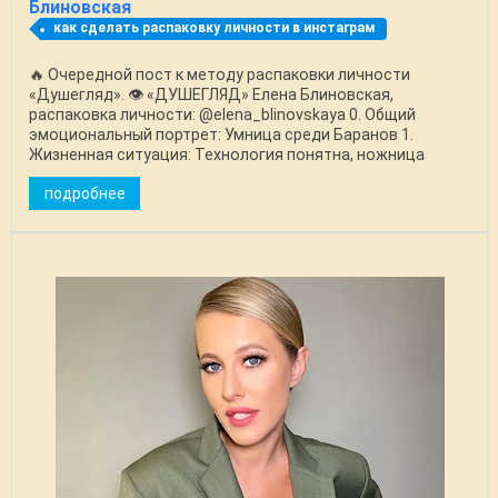
Блиновская
как сделать распаковку личности в инстаграм
🔥 Очередной пост к методу распаковки личности
«Душегляд». 👁️ «ДУШЕГЛЯД» Елена Блиновская,
распаковка личности: @elena_blinovskaya 0. Общий
эмоциональный портрет: Умница среди Баранов 1.
Жизненная ситуация: Технология понятна, ножница
отточены, ...
подробнее