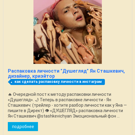
Распаковка личности "Душегляд" Ян Сташкевич,
дизайнер, криэйтор
как сделать распаковку личности в инстаграм
🔥 Очередной пост к методу распаковки личности
«Душегляд». 🌙 Теперь в распаковке личности - Ян
Сташкевич: (трейлер - хотите разбор личности как у Яна —
пишите в Директ) 👁️ «ДУШЕГЛЯД» распаковка личности
Ян Сташкевич @stashkevichyan Эмоциональный фон ...
подробнее