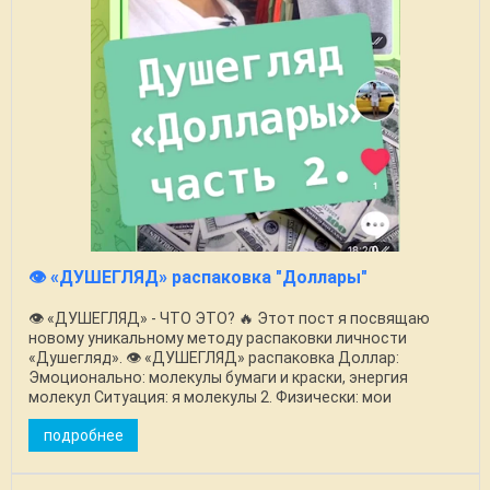
👁️ «ДУШЕГЛЯД» распаковка "Доллары"
👁️ «ДУШЕГЛЯД» - ЧТО ЭТО? 🔥 Этот пост я посвящаю
новому уникальному методу распаковки личности
«Душегляд». 👁️ «ДУШЕГЛЯД» распаковка Доллар:
Эмоционально: молекулы бумаги и краски, энергия
молекул Ситуация: я молекулы 2. Физически: мои
молекулы как и ...
подробнее