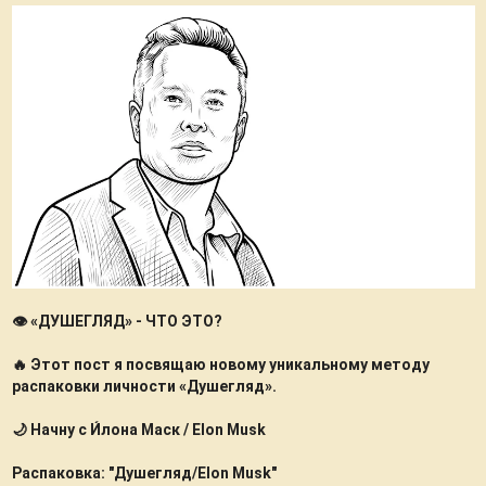
👁️ «ДУШЕГЛЯД» - ЧТО ЭТО?
🔥 Этот пост я посвящаю новому уникальному методу
распаковки личности «Душегляд».
🌙 Начну с И́лона Маск / Elon Musk
Распаковка: "Душегляд/Elon Musk"