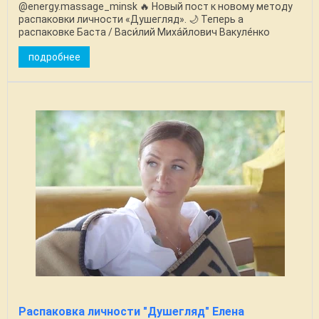
@energy.massage_minsk 🔥 Новый пост к новому методу
распаковки личности «Душегляд». 🌙 Теперь а
распаковке Баста / Васи́лий Миха́йлович Вакуле́нко
Распаковка личности: ...
подробнее
Распаковка личности "Душегляд" Елена