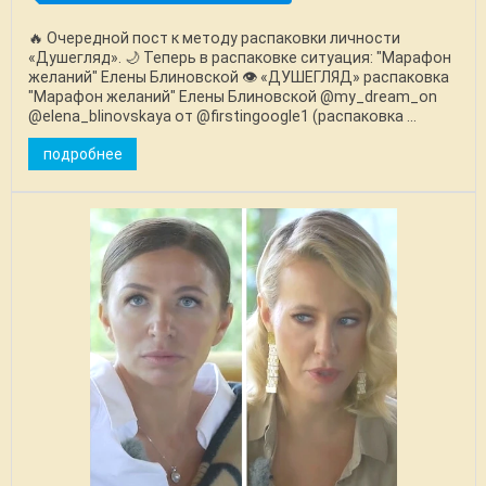
🔥 Очередной пост к методу распаковки личности
«Душегляд». 🌙 Теперь в распаковке ситуация: "Марафон
желаний" Елены Блиновской 👁️ «ДУШЕГЛЯД» распаковка
"Марафон желаний" Елены Блиновской @my_dream_on
@elena_blinovskaya от @firstingoogle1 (распаковка ...
подробнее