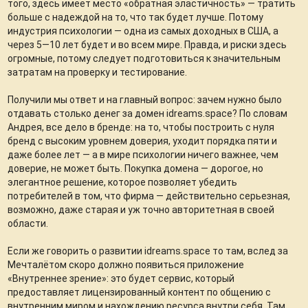
того, здесь имеет место «обратная эластичность» — тратить
больше с надеждой на то, что так будет лучше. Потому
индустрия психологии — одна из самых доходных в США, а
через 5—10 лет будет и во всем мире. Правда, и риски здесь
огромные, потому следует подготовиться к значительным
затратам на проверку и тестирование.
Получили мы ответ и на главный вопрос: зачем нужно было
отдавать столько денег за домен idreams.space? По словам
Андрея, все дело в бренде: на то, чтобы построить с нуля
бренд с высоким уровнем доверия, уходит порядка пяти и
даже более лет — а в мире психологии ничего важнее, чем
доверие, не может быть. Покупка домена — дорогое, но
элегантное решение, которое позволяет убедить
потребителей в том, что фирма — действительно серьезная,
возможно, даже старая и уж точно авторитетная в своей
области.
Если же говорить о развитии idreams.space то там, вслед за
Мечталётом скоро должно появиться приложение
«Внутреннее зрение»: это будет сервис, который
предоставляет лицензированный контент по общению с
внутренним миром и нахождению ресурса внутри себя. Там