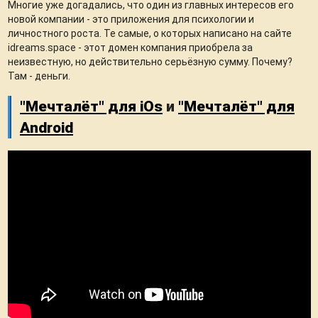
Многие уже догадались, что один из главных интересов его
новой компании - это приложения для психологии и
личностного роста. Те самые, о которых написано на сайте
idreams.space - этот домен компания приобрела за
неизвестную, но действительно серьёзную сумму. Почему?
Там - деньги.
"Мечталёт" для iOs
и
"Мечталёт" для
Android