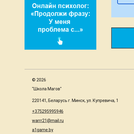
©
2026
"Школа Магов"
220141, Беларусь г. Минск, ул. Купревича, 1
+375295995946
warrr21@mail.ru
a1game.by