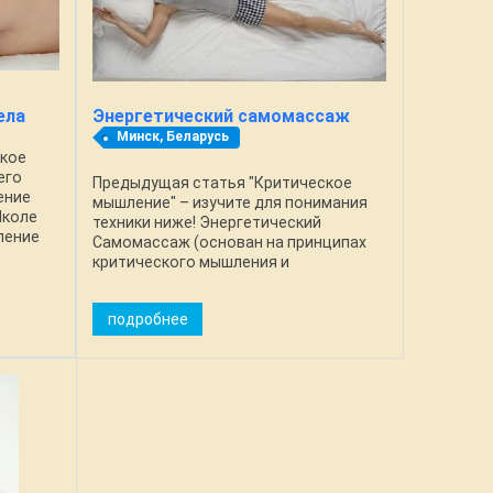
ела
Энергетический самомассаж
Минск, Беларусь
ское
его
Предыдущая статья "Критическое
ение
мышление" – изучите для понимания
Школе
техники ниже! Энергетический
ление
Самомассаж (основан на принципах
е мысли
критического мышления и
за
эмоционального интеллекта). Сам
процесс и принципы энергетического
подробнее
массажа описаны - тут! ...