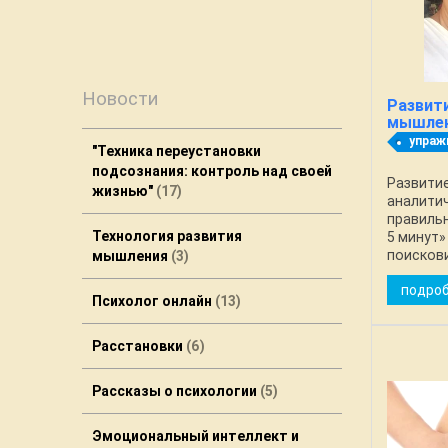
Новости
Развит
мышле
упраж
"Техника переустановки
подсознания: контроль над своей
Развитие
жизнью"
17
аналитич
правиль
Технология развития
5 минут»
поисков
мышления
3
и генера
подро
Критиче
Психолог онлайн
13
использу
Расстановки
6
Рассказы о психологии
5
Эмоциональный интеллект и