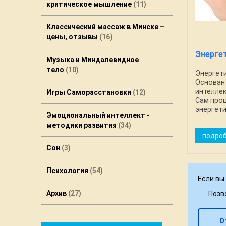
критическое мышление
11
Классический массаж в Минске –
цены, отзывы
16
Энерге
Музыка и Миндалевидное
тело
10
Энергет
Основан
интеллек
Игры Саморасстановки
12
Сам про
энергети
Эмоциональный интеллект -
тут! 1 
методики развития
34
САМОМАС
подро
любую у
выше ...
Сон
3
Психология
54
Если вы 
Архив
27
Позв
О