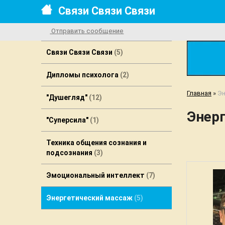
Связи Связи Связи
Отправить сообщение
Связи Связи Связи
5
Дипломы психолога
2
Главная
»
Эн
"Душегляд"
12
Энер
"Cуперcила"
1
Техника общения сознания и
подсознания
3
Эмоциональный интеллект
7
Энергетический массаж
5