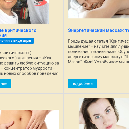
ие критического
Энергетический массаж т
ния
нения в виде игры
Предыдущая статья "Критиче
мышление" – изучите для лучш
понимания техники ниже! Обуч
 критического (
энергетическому массажу в "
еского ) мышления – «Как
Магов". Жми! Устойчивое мыш
но решить любую ситуацию за
отражается в теле. Негативны
 – концентратор мудрости –
не могут реализовываться из-
ик новых способов поведения
зажатости и боли, ...
ции креативных идей
бнее
подробнее
ское мышление —
ется для анализа вещей и ...