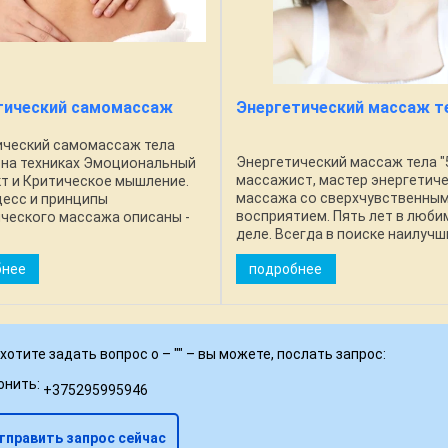
тический самомассаж
Энергетический массаж те
ический самомассаж тела
Энергетический массаж тела "5
 на техниках Эмоциональный
массажист, мастер энергетич
т и Критическое мышление.
массажа со сверхчувственны
цесс и принципы
восприятием. Пять лет в люб
ческого массажа описаны -
деле. Всегда в поиске наилучш
УРОК ПОДГОТОВКА К
эффективных способов работ
САЖУ Лягте на спину на
бнее
подробнее
Пройти обучение энергетичес
добную поверхность, чтобы
массажа со сверхчувственным .
хотите задать вопрос о – "
" – вы можете, послать запрос:
онить:
+375295995946
тправить запрос сейчас